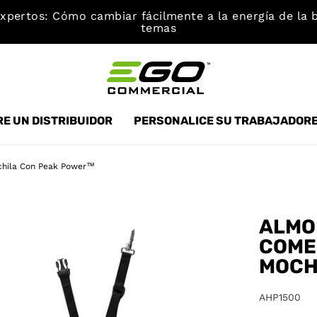
xpertos: Cómo cambiar fácilmente a la energía de la b
temas
E UN DISTRIBUIDOR
PERSONALICE SU TRABAJADOR
ochila Con Peak Power™
ALMO
COME
MOCH
AHP1500