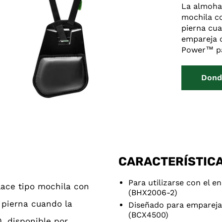
La almohad
mochila co
pierna cua
empareja c
Power™ pa
Dond
CARACTERÍSTIC
Para utilizarse con el 
lace tipo mochila con
(BHX2006-2)
 pierna cuando la
Diseñado para empareja
(BCX4500)
, disponible por