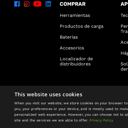
COMPRAR
AP
Herramientas
Tec
Productos de carga
Per
Tra
Baterías
Ace
Accesorios
Hág
Localizador de
distribuidores
Sol
de
This website uses cookies
When you visit our website, we store cookies on your browser to 
Actualizar
you, your preferences or your device, and is mostly used to mak
personalized web experience. However, you can choose not to al
país/región
site and the services we are able to offer.
Privacy Policy
©2026 EGO POWER+, Todos los derechos reservados.
Términos y c