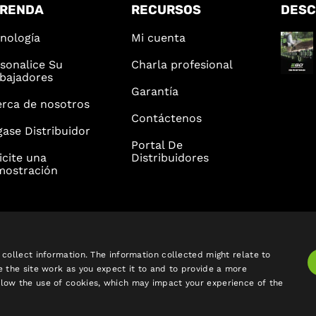
RENDA
RECURSOS
DES
nología
Mi cuenta
sonalice Su
Charla profesional
bajadores
Garantía
rca de nosotros
Contáctenos
ase Distribuidor
Portal De
icite una
Distribuidores
mostración
collect information. The information collected might relate to
e the site work as you expect it to and to provide a more
low the use of cookies, which may impact your experience of the
ondiciones
|
Política de privacidad
|
Quebec - Right to Repair
|
Preferencias 