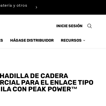
atería y otros
Calcule rápidamente las necesi
INICIE SESIÓN
ES
HÁGASE DISTRIBUIDOR
RECURSOS
HADILLA DE CADERA
RCIAL PARA EL ENLACE TIPO
ILA CON PEAK POWER™