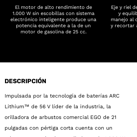
El motor de alto rendimiento de
Eje y riel 
1.000 W sin escobillas con sistema
y equili
electrónico inteligente produce una
manejo al o
potencia equivalente a la de un
y recortar
motor de gasolina de 25 cc.
DESCRIPCIÓN
Impulsada por la tecnología de baterías ARC
Lithium™ de 56 V líder de la industria, la
orilladora de arbustos comercial EGO de 21
pulgadas con pértiga corta cuenta con un