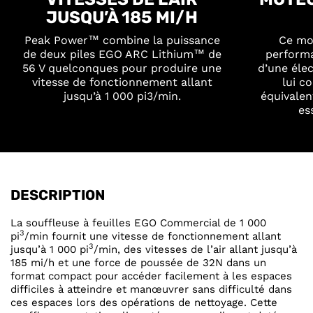
JUSQU’À 185 MI/H
Peak Power™ combine la puissance
Ce mot
de deux piles EGO ARC Lithium™ de
performa
56 V quelconques pour produire une
d’une élec
vitesse de fonctionnement allant
lui c
jusqu’à 1 000 pi3/min.
équivalen
es
DESCRIPTION
La souffleuse à feuilles EGO Commercial de 1 000
3
pi
/min fournit une vitesse de fonctionnement allant
3
jusqu’à 1 000 pi
/min, des vitesses de l’air allant jusqu’à
185 mi/h et une force de poussée de 32N dans un
format compact pour accéder facilement à les espaces
difficiles à atteindre et manœuvrer sans difficulté dans
ces espaces lors des opérations de nettoyage. Cette