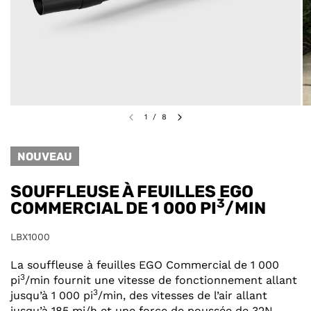
1
/
8
NOUVEAU
SOUFFLEUSE À FEUILLES EGO
3
COMMERCIAL DE 1 000 PI
/MIN
LBX1000
La souffleuse à feuilles EGO Commercial de 1 000
3
pi
/min fournit une vitesse de fonctionnement allant
3
jusqu’à 1 000 pi
/min, des vitesses de l’air allant
jusqu’à 185 mi/h et une force de poussée de 32N