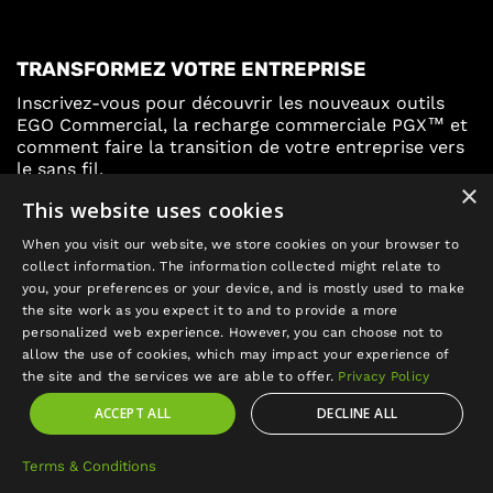
TRANSFORMEZ VOTRE ENTREPRISE
Inscrivez-vous pour découvrir les nouveaux outils
EGO Commercial, la recharge commerciale PGX™ et
comment faire la transition de votre entreprise vers
le sans fil.
×
This website uses cookies
Inscrivez-vous
When you visit our website, we store cookies on your browser to
collect information. The information collected might relate to
you, your preferences or your device, and is mostly used to make
the site work as you expect it to and to provide a more
personalized web experience. However, you can choose not to
allow the use of cookies, which may impact your experience of
Mettre
the site and the services we are able to offer.
Privacy Policy
à
ACCEPT ALL
DECLINE ALL
jour
©2026 EGO POWER+, Tous droits réservés.
Conditions générales
|
Politique de confidentialité
|
le
Québec - Droit à la reparation
|
Préférences de cookies
Terms & Conditions
pays/la