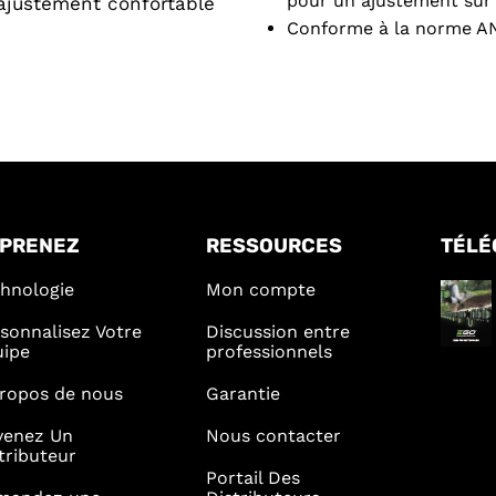
pour un ajustement sûr 
ajustement confortable
Conforme à la norme AN
PRENEZ
RESSOURCES
TÉLÉ
hnologie
Mon compte
sonnalisez Votre
Discussion entre
uipe
professionnels
ropos de nous
Garantie
venez Un
Nous contacter
tributeur
Portail Des