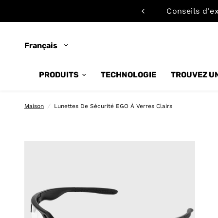
onne dès maintenant
Conseils d'ex
Mettre
à
jour
le
pays/la
PRODUITS
TECHNOLOGIE
TROUVEZ UN
région
Maison
/
Lunettes De Sécurité EGO À Verres Clairs