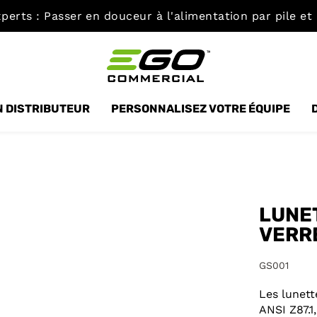
perts : Passer en douceur à l'alimentation par pile et
 DISTRIBUTEUR
PERSONNALISEZ VOTRE ÉQUIPE
LUNE
VERR
GS001
Les lunet
ANSI Z87.1