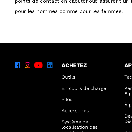
points de contact en caoutchouc assurent un 
pour les hommes comme pour les femmes.
ACHETEZ
AP
Outils
Tec
En cours de charge
Per
Éq
Piles
À p
Accessoires
De
Dis
Système de
localisation des