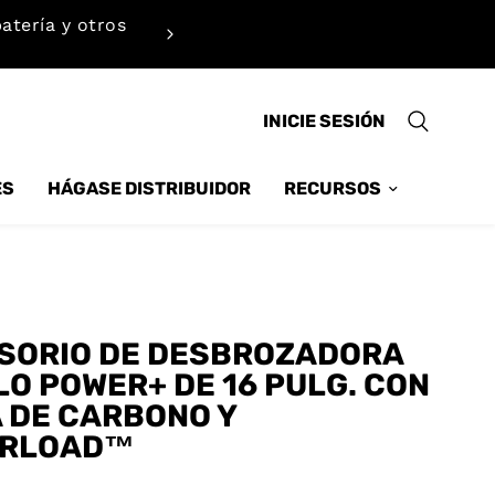
atería y otros
Calcule rápidamente las necesi
INICIE SESIÓN
ES
HÁGASE DISTRIBUIDOR
RECURSOS
SORIO DE DESBROZADORA
LO POWER+ DE 16 PULG. CON
A DE CARBONO Y
RLOAD™