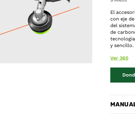
STA1600
El accesor
con eje d
del sistem
de carbono
tecnologí
y sencillo.
Ver 360
Dond
MANUAL