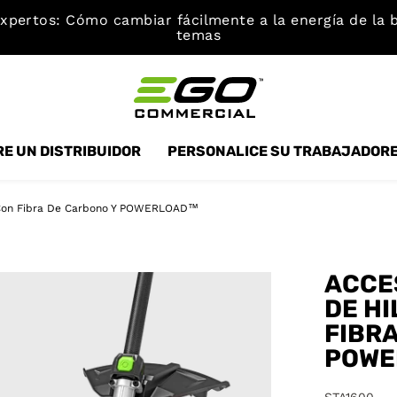
xpertos: Cómo cambiar fácilmente a la energía de la b
temas
E UN DISTRIBUIDOR
PERSONALICE SU TRABAJADOR
 Con Fibra De Carbono Y POWERLOAD™
ACCE
DE HI
FIBR
POWE